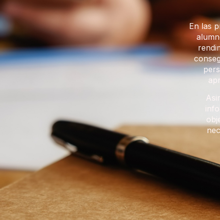
En las p
alumno
rendi
conseg
pers
apr
Asi
inf
obj
nec