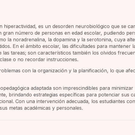
sin hiperactividad, es un desorden neurobiológico que se ca
un gran número de personas en edad escolar, pudiendo persi
o la noradrenalina, la dopamina y la serotonina, cuya alt
dos. En el ámbito escolar, las dificultades para mantener l
e las tareas; son característicos también los olvidos frecu
 clase o no recordar instrucciones.
oblemas con la organización y la planificación, lo que afe
copedagógica adaptada son imprescindibles para minimizar
nte, brindando estrategias específicas para potenciar sus ca
onal. Con una intervención adecuada, los estudiantes con
o sus metas académicas y personales.