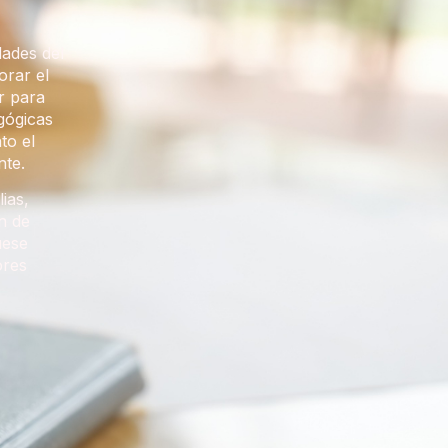
dades del
orar el
r para
gógicas
to el
nte.
ias,
n de
uese
ores