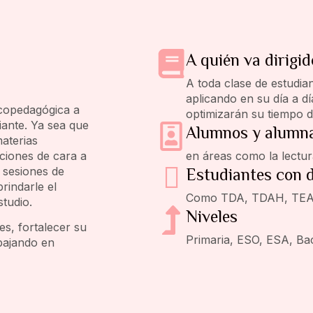
A quién va dirigid
A toda clase de estudia
aplicando en su día a dí
icopedagógica a
optimizarán su tiempo d
iante. Ya sea que
Alumnos y alumna
aterias
ciones de cara a
en áreas como la lectur
s sesiones de
Estudiantes con d
rindarle el
Como TDA, TDAH, TEA, dis
tudio.
Niveles
s, fortalecer su
Primaria, ESO, ESA, Bac
bajando en